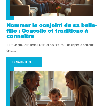
Nommer le conjoint de sa belle-
fille : Conseils et traditions à
connaître
Il arrive qu’aucun terme officiel n’existe pour désigner le conjoint
de sa
…
EN SAVOIR PLUS