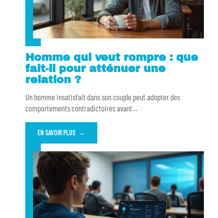
Homme qui veut rompre : que
fait-il pour atténuer une
relation ?
Un homme insatisfait dans son couple peut adopter des
comportements contradictoires avant
…
EN SAVOIR PLUS