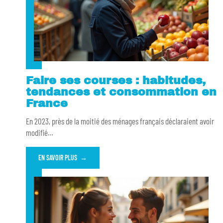
Faire ses courses : habitudes,
tendances et consommation en
France
En 2023, près de la moitié des ménages français déclaraient avoir
modifié
…
EN SAVOIR PLUS