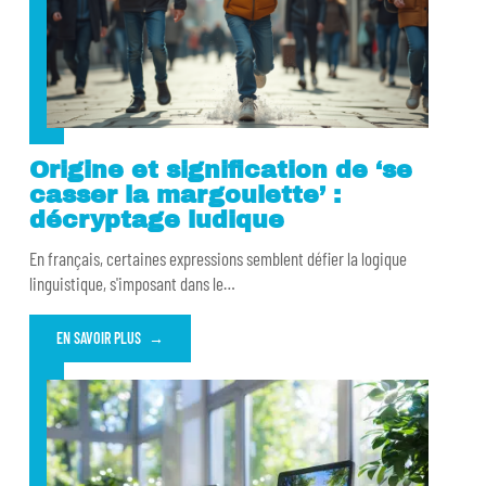
Origine et signification de ‘se
casser la margoulette’ :
décryptage ludique
En français, certaines expressions semblent défier la logique
linguistique, s'imposant dans le
…
EN SAVOIR PLUS