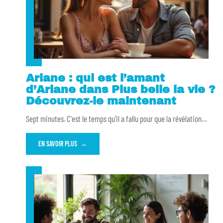
Ariane : qui est l’amant
d’Ariane dans Plus belle la vie ?
Découvrez-le maintenant
Sept minutes. C'est le temps qu'il a fallu pour que la révélation
…
EN SAVOIR PLUS