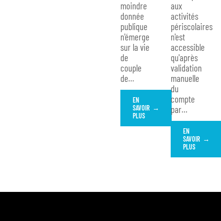
moindre
aux
donnée
activités
publique
périscolaires
n'émerge
n'est
sur la vie
accessible
de
qu'après
couple
validation
de
…
manuelle
du
compte
EN
SAVOIR
par
…
PLUS
EN
SAVOIR
PLUS