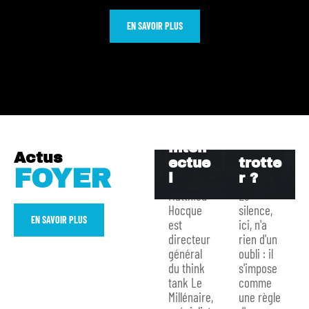
ue
qui
origin
est
EN SAVOIR PLUS
e :
son
paren
épou
ts,
se
valeu
dans
rs et
l’omb
hérit
re du
age
globe
intell
-
Actus
ectue
trotte
FOYER
l
r ?
Matthieu
Le
Hocque
silence,
EN SAVOIR PLUS
est
ici, n'a
directeur
rien d'un
général
oubli : il
Philip
du think
s'impose
pe
tank Le
comme
Goug
Millénaire,
une règle