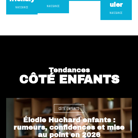
uler
NAISSANCE
NAISSANCE
NAISSANCE
Tendances
CÔTÉ ENFANTS
CÔTÉ ENFANTS
Élodie Huchard enfants :
rumeurs, confidences et mise
au point en 2026