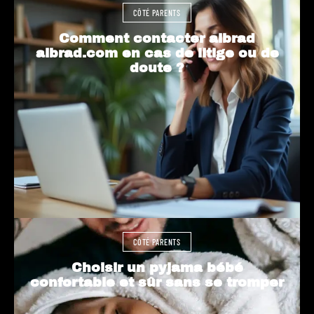
CÔTÉ PARENTS
Comment contacter albrad
albrad.com en cas de litige ou de
doute ?
CÔTÉ PARENTS
Choisir un pyjama bébé
confortable et sûr sans se tromper