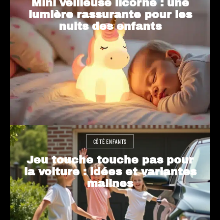
Mini veilleuse licorne : une
lumière rassurante pour les
nuits des enfants
CÔTÉ ENFANTS
Jeu touche touche pas pour
la voiture : idées et variantes
malines