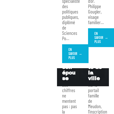
ler
Meud
spécialiste
d'or.
discr
on
des
Philippe
et
porta
politiques
Gougler,
publiques,
visage
sur
il
diplômé
familier
…
son
Famil
de
coupl
le
Sciences
e : ce
expli
EN
Po
…
SAVOIR
que
qué
PLUS
l’on
aux
EN
peut
nouv
SAVOIR
dire
eaux
PLUS
de
paren
son
ts de
épou
la
se
ville
Les
Sur le
chiffres
portail
ne
famille
mentent
de
pas : pas
Meudon,
la
l'inscription