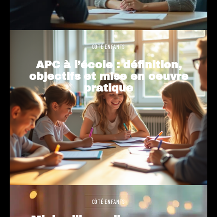
CÔTÉ ENFANTS
APC à l’école : définition,
objectifs et mise en oeuvre
pratique
CÔTÉ ENFANTS