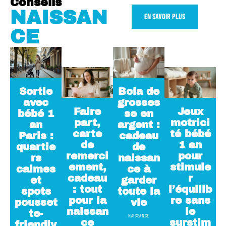
Conseils
NAISSAN
EN SAVOIR PLUS
CE
Sortie
Bola de
avec
grosses
Faire
Jeux
bébé 1
se en
part,
motrici
an
argent :
carte
té bébé
Paris :
cadeau
de
1 an
quartie
de
remerci
pour
rs
naissan
ement,
stimule
calmes
ce à
cadeau
r
et
garder
: tout
l’équilib
spots
toute la
pour la
re sans
pousset
vie
naissan
le
te-
NAISSANCE
ce
surstim
friendly