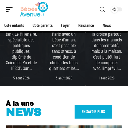
intellec
pousse
les
tuel
tte-
enfants
Matthieu Hocque
friendly
?
est directeur
Côté enfants
Côté parents
Foyer
Naissance
News
général du think
Se balader dans
La perfection, on
tank Le Millénaire,
Paris avec un
la croise partout
spécialiste des
bébé d'un an,
dans les manuels
politiques
c'est possible
de parentalité,
publiques,
sans stress, à
mais à la maison,
diplômé de
condition de
c'est plutôt l'art
Sciences Po et de
choisir les bons
de composer
l'ESCP. Sur
…
quartiers et les
…
avec l'imprévu
…
5 août 2026
3 août 2026
1 août 2026
À la une
NEWS
EN SAVOIR PLUS