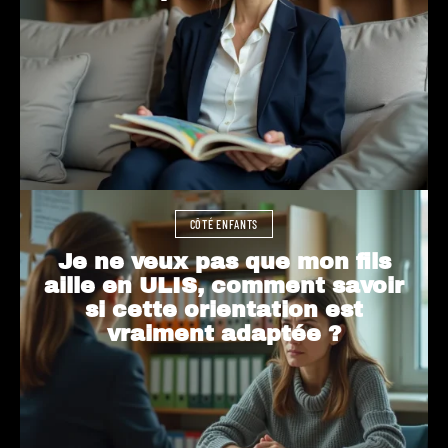
CÔTÉ ENFANTS
Je ne veux pas que mon fils
aille en ULIS, comment savoir
si cette orientation est
vraiment adaptée ?