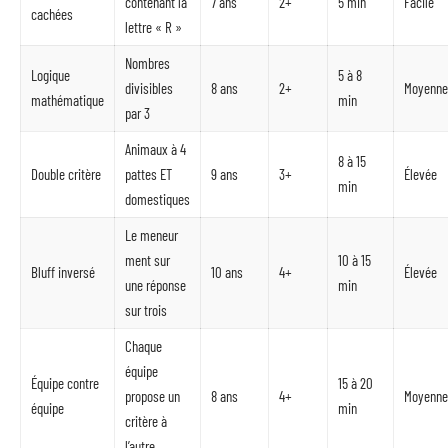
contenant la
7 ans
2+
5 min
Facile
cachées
lettre « R »
Nombres
Logique
5 à 8
divisibles
8 ans
2+
Moyenne
mathématique
min
par 3
Animaux à 4
8 à 15
Double critère
pattes ET
9 ans
3+
Élevée
min
domestiques
Le meneur
ment sur
10 à 15
Bluff inversé
10 ans
4+
Élevée
une réponse
min
sur trois
Chaque
équipe
Équipe contre
15 à 20
propose un
8 ans
4+
Moyenne
équipe
min
critère à
l’autre