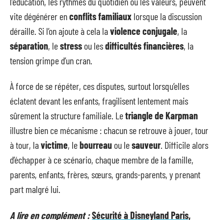
l’éducation, les rythmes du quotidien ou les valeurs, peuvent
vite dégénérer en
conflits familiaux
lorsque la discussion
déraille. Si l’on ajoute à cela la
violence conjugale
, la
séparation
, le
stress
ou les
difficultés financières
, la
tension grimpe d’un cran.
À force de se répéter, ces disputes, surtout lorsqu’elles
éclatent devant les enfants, fragilisent lentement mais
sûrement la structure familiale. Le
triangle de Karpman
illustre bien ce mécanisme : chacun se retrouve à jouer, tour
à tour, la
victime
, le
bourreau
ou le
sauveur
. Difficile alors
d’échapper à ce scénario, chaque membre de la famille,
parents, enfants, frères, sœurs, grands-parents, y prenant
part malgré lui.
A lire en complément :
Sécurité à Disneyland Paris,