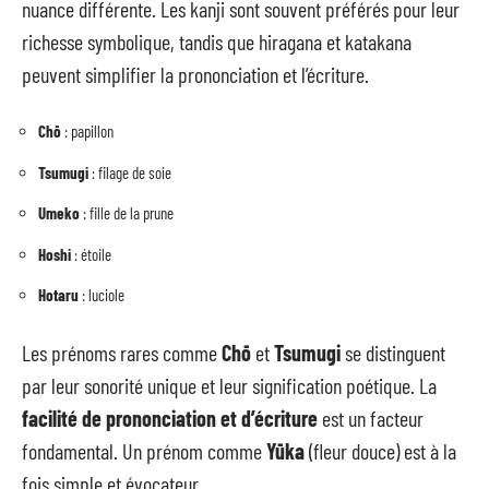
nuance différente. Les kanji sont souvent préférés pour leur
richesse symbolique, tandis que hiragana et katakana
peuvent simplifier la prononciation et l’écriture.
Chō
: papillon
Tsumugi
: filage de soie
Umeko
: fille de la prune
Hoshi
: étoile
Hotaru
: luciole
Les prénoms rares comme
Chō
et
Tsumugi
se distinguent
par leur sonorité unique et leur signification poétique. La
facilité de prononciation et d’écriture
est un facteur
fondamental. Un prénom comme
Yūka
(fleur douce) est à la
fois simple et évocateur.