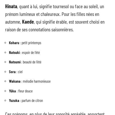
Hinata
, quant à lui, signifie tournesol ou face au soleil, un
prénom lumineux et chaleureux. Pour les filles nées en
automne,
Kaede
, qui signifie érable, est souvent choisi en
raison de ses connotations saisonnières.
Koharu
: petit printemps
Natsuki
: espoir de l’été
Natsumi
: beauté de l’été
Sora
: ciel
Wakana
: mélodie harmonieuse
Yūka
: fleur douce
Yuzuka
: parfum de citron
Ces prénoms, en plus de leur sonorité agréable, apportent