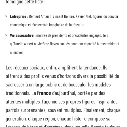
témoigne cette liste :
Entreprise
: Bernard Arnault, Vincent Bolloré, Xavier Niel, figures du pouvoir
économique et d’un certain imaginaire de la réussite
Vie associative
: montée de présidents et présidentes engagés, tels
qu’Aurélie Aubert ou Jérôme Neveu, salués pour leur capacité à rassembler et
à innover
Les réseaux sociaux, enfin, amplifient la tendance. Ils
offrent à des profils venus d’horizons divers la possibilité de
s’adresser à un large public et de bousculer les modèles
traditionnels. La
France
d’aujourd’hui, portée par des
attentes multiples, façonne ses propres figures inspirantes,
parfois surprenantes, souvent multiples. Finalement, chaque
génération, chaque région, chaque histoire compose sa
fresque de héros et d’héroïnes, dans laquelle il reste toujours